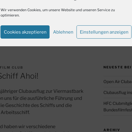
Wir verwenden Cookies, um unsere Website und unseren Service zu
optimieren.
Cookies akzeptieren
Ablehnen
Einstellungen anzeigen
NEUESTE BE
FILM CLUB
chiff Ahoi!
Open Air Cluba
sjähriger Clubausflug zur Viermastbark
Clubausflug in
n uns für die ausführliche Führung und
HFC Clubmitglie
die Geschichte des Schiffs und die
Bundesfilmfest
Arbeitsschiff.
d haben wir verschiedene
ARCHIV