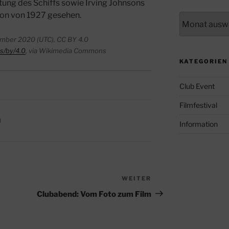
ung des Schiffs sowie Irving Johnsons
on von 1927 gesehen.
Archiv
ptember 2020 (UTC), CC BY 4.0
s/by/4.0
, via Wikimedia Commons
KATEGORIEN
Club Event
Filmfestival
N
Information
WEITER
Nächster
Beitrag
Clubabend: Vom Foto zum Film