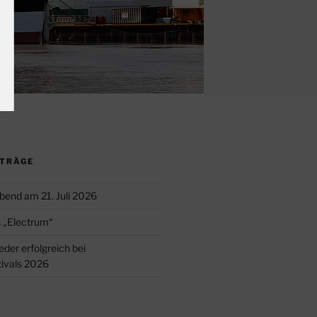
ITRÄGE
bend am 21. Juli 2026
s „Electrum“
der erfolgreich bei
ivals 2026