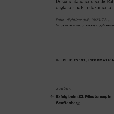
Dokumentationen über die Rett
unglaubliche Filmdokumentati
Foto: –Nightflyer (talk) 19:23, 7 Se
https://creativecommons.org/license
KATEGORIEN
CLUB EVENT
,
INFORMATIO
Beitragsnavigation
Vorheriger
ZURÜCK
Beitrag
Erfolg beim 32. Minutencup in
Senftenberg