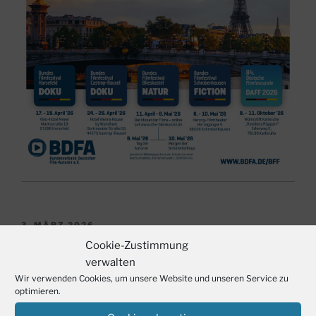
VERÖFFENTLICHT
3. MÄRZ 2026
AM
Clubabend „Halbgar – fast fertige Filme“
Cookie-Zustimmung
verwalten
Wir verwenden Cookies, um unsere Website und unseren Service zu
optimieren.