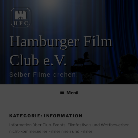
Zum
Inhalt
springen
Hamburger Film
Club e.V.
Selber Filme drehen!
Menü
KATEGORIE:
INFORMATION
Information über Club-Events, Filmfestivals und Wettbewerber
nicht-kommerzieller Filmerinnen und Filmer