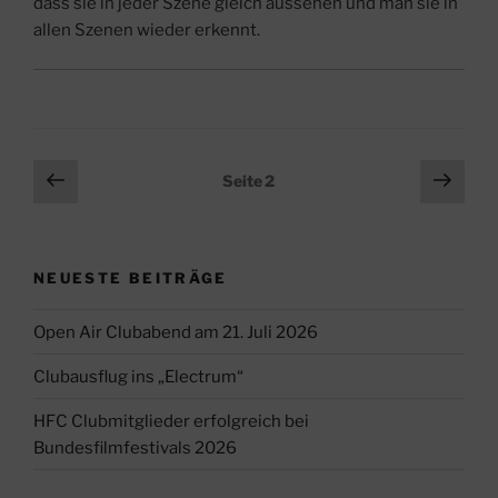
dass sie in jeder Szene gleich aussehen und man sie in
allen Szenen wieder erkennt.
Seitennummerierung
Vorherige
Näch
Seite
2
Seite
Seit
der
Beiträge
NEUESTE BEITRÄGE
Open Air Clubabend am 21. Juli 2026
Clubausflug ins „Electrum“
HFC Clubmitglieder erfolgreich bei
Bundesfilmfestivals 2026