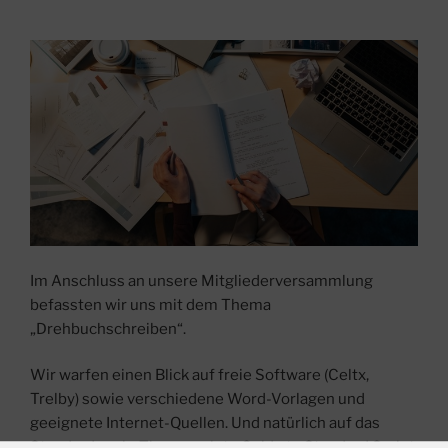
Im Anschluss an unsere Mitgliederversammlung
befassten wir uns mit dem Thema
„Drehbuchschreiben“.
Wir warfen einen Blick auf freie Software (Celtx,
Trelby) sowie verschiedene Word-Vorlagen und
geeignete Internet-Quellen. Und natürlich auf das
Standardwerk „The complete Guide to Standard Script