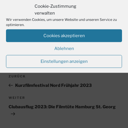
Cookie-Zustimmung
Format “ von Cole/Haag.
verwalten
Wir verwenden Cookies, um unsere Website und unseren Service zu
optimieren.
Cookies akzeptieren
KATEGORIEN
CLUB EVENT
,
INFORMATION
Ablehnen
Einstellungen anzeigen
Beitragsnavigation
Vorheriger
ZURÜCK
Beitrag
Kurzfilmfestival Nord Frühjahr 2023
Nächster
WEITER
Beitrag
Clubausflug 2023: Die Filmtüte Hamburg St. Georg